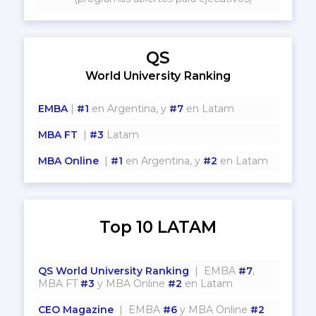
QS
World University Ranking
EMBA
|
#1
en Argentina, y
#7
en Latam
MBA FT
|
#3
Latam
MBA Online
|
#1
en Argentina, y
#2
en Latam
Top 10 LATAM
QS World University Ranking
| EMBA
#7
,
MBA FT
#3
y MBA Online
#2
en Latam
CEO Magazine
| EMBA
#6
y MBA Online
#2