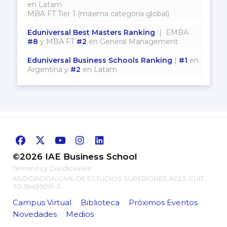
en Latam
MBA FT Tier 1 (máxima categoría global)
Eduniversal Best Masters Ranking
| EMBA
#8
y MBA FT
#2
en General Management
Eduniversal Business Schools Ranking
|
#1
en
Argentina y
#2
en Latam
©2026 IAE Business School
Términos y Condiciones
ASOCIACION CIVIL DE ESTUDIOS SUPERIORES ACES CUIT:
30-59495091-3
Campus Virtual
Biblioteca
Próximos Eventos
Novedades
Medios